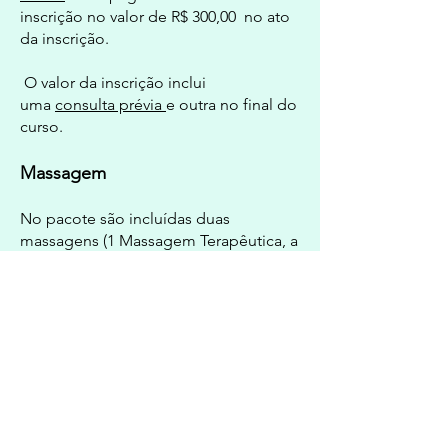
inscrição no valor de R$ 300,00 no ato
da inscrição.
O valor da inscrição inclui
uma
consulta prévia
e outra no final do
curso.
Massagem
No p
acote são incluídas duas
massagens (1 Massagem Terapêutica, a
segunda a ser escolhida ou indicada
pelo terapeuta: Tailandesa ou
Massagem com sal grosso).
Podem ser adquiridas ainda até 3
massagens extras (Massagem do
tecido Conjuntivo, Drenagem Linfática,
essa por indicação médica ou
profissional terapeuta); valor da
massagem extra é de R$ 150,00.